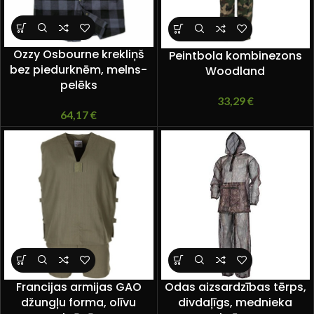
Ozzy Osbourne krekliņš
Peintbola kombinezons
bez piedurknēm, melns-
Woodland
pelēks
33,29
€
64,17
€
Francijas armijas GAO
Odas aizsardzības tērps,
džungļu forma, olīvu
divdaļīgs, mednieka