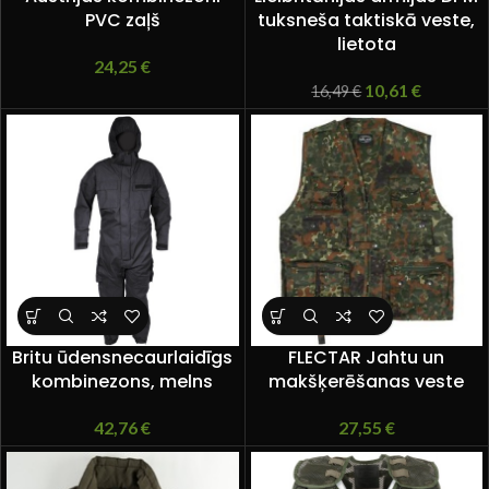
PVC zaļš
tuksneša taktiskā veste,
lietota
24,25
€
10,61
€
16,49
€
Britu ūdensnecaurlaidīgs
FLECTAR Jahtu un
kombinezons, melns
makšķerēšanas veste
42,76
€
27,55
€