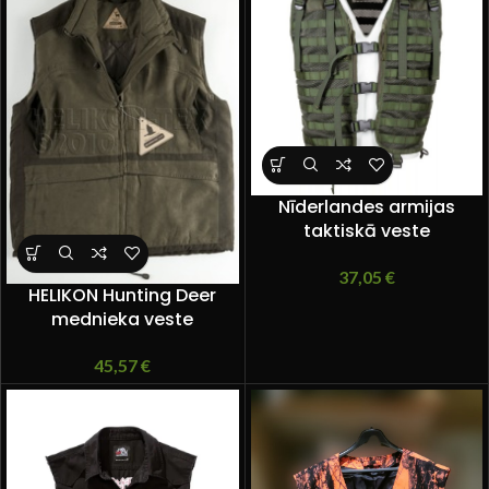
Nīderlandes armijas
taktiskā veste
37,05
€
HELIKON Hunting Deer
mednieka veste
45,57
€