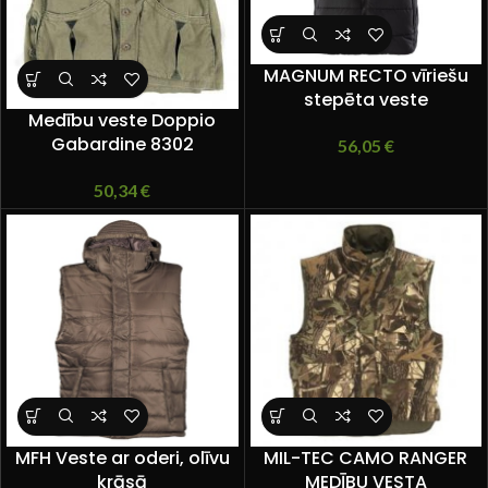
MAGNUM RECTO vīriešu
stepēta veste
Medību veste Doppio
Gabardine 8302
56,05
€
50,34
€
MFH Veste ar oderi, olīvu
MIL-TEC CAMO RANGER
krāsā
MEDĪBU VESTA