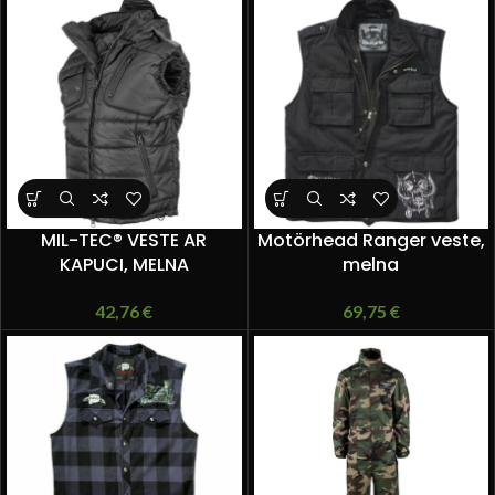
MIL-TEC® VESTE AR
Motörhead Ranger veste,
KAPUCI, MELNA
melna
42,76
€
69,75
€