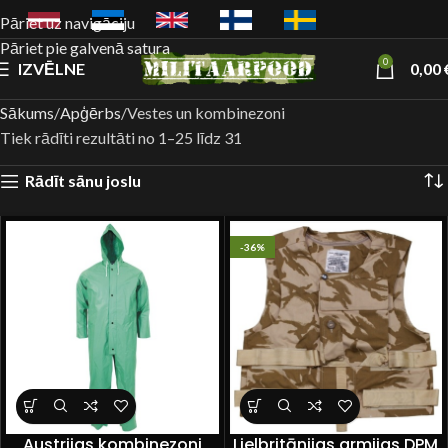
Pāriet uz navigāciju
Pāriet pie galvenā satura
0
IZVĒLNE
0,00
Sākums
Apģērbs
Vestes un kombinezoni
Tiek rādīti rezultāti no 1–25 līdz 31
Rādīt sānu joslu
-36%
Austrijas kombinezoni
Lielbritānijas armijas DPM