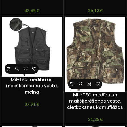
43,65
€
26,13
€
Mil-tec medību un
makšķerēšanas veste,
melna
MIL-TEC medību un
makšķerēšanas veste,
37,91
€
cietkoksnes kamuflāžas
31,35
€