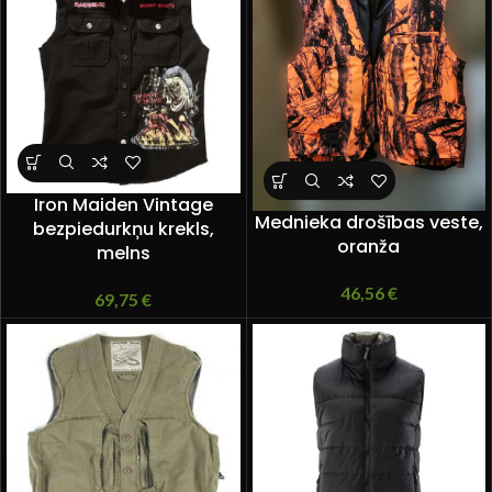
Iron Maiden Vintage
Mednieka drošības veste,
bezpiedurkņu krekls,
oranža
melns
46,56
€
69,75
€