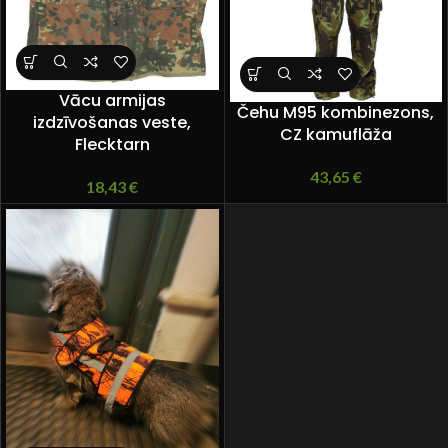
Vācu armijas
Čehu M95 kombinezons,
izdzīvošanas veste,
CZ kamuflāža
Flecktarn
43,65
€
18,43
€