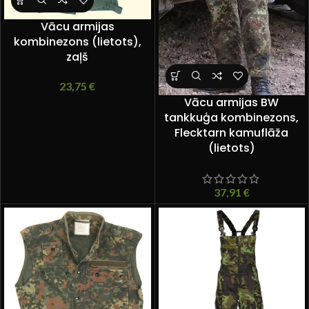
Vācu armijas
kombinezons (lietots),
zaļš
23,75
€
Vācu armijas BW
tankkuģa kombinezons,
Flecktarn kamuflāža
(lietots)
37,91
€