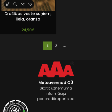
Drošības veste suņiem,
liela, oranža
24,50
€
1
2
→
Metsavennad OÜ
Skatīt uzņēmuma
informāciju
par creditreports.ee