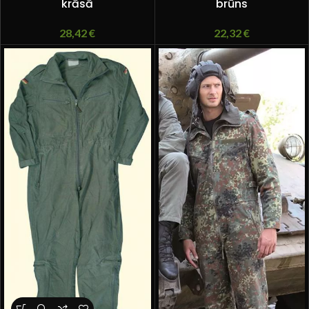
krāsā
brūns
28,42
€
22,32
€