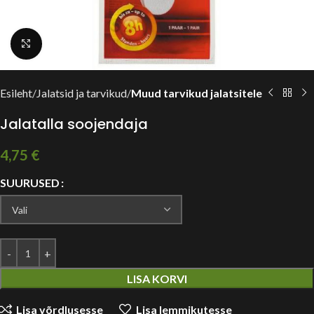
Suurendamiseks vajuta siia
Esileht
Jalatsid ja tarvikud
Muud tarvikud jalatsitele
Jalatalla soojendaja
4,75
€
SUURUSED
LISA KORVI
Lisa võrdlusesse
Lisa lemmikutesse