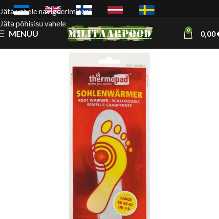
Jäta vahele navigeerimiseni
Jäta põhisisu vahele
0
MENÜÜ
0,00