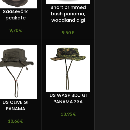
Short brimmed
Sääsevõrk
bush panama,
peakate
woodland digi
9,70
€
9,50
€
US WASP BDU GI
PANAMA Z3A
US OLIVE GI
PANAMA
13,95
€
10,66
€