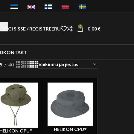
0
LOGI SISSE / REGISTREERU
0,00
€
ED
KONTAKT
5
40
HELIKON CPU®
HELIKON CPU®