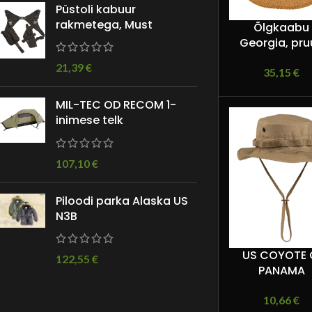
Püstoli kabuur
rakmetega, Must
Õlgkaabu
Georgia, pru
21,39
€
35,15
€
MIL-TEC OD RECOM 1-
inimese telk
107,10
€
Piloodi parka Alaska US
N3B
US COYOTE 
122,55
€
PANAMA
10,66
€