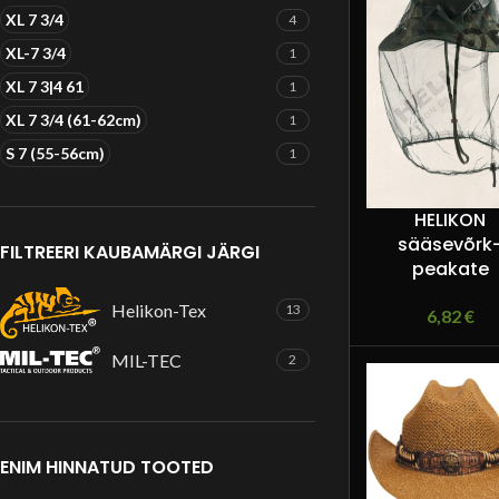
XL 7 3/4
4
XL-7 3/4
1
XL 7 3|4 61
1
XL 7 3/4 (61-62cm)
1
S 7 (55-56cm)
1
HELIKON
sääsevõrk
FILTREERI KAUBAMÄRGI JÄRGI
peakate
Helikon-Tex
13
6,82
€
MIL-TEC
2
ENIM HINNATUD TOOTED