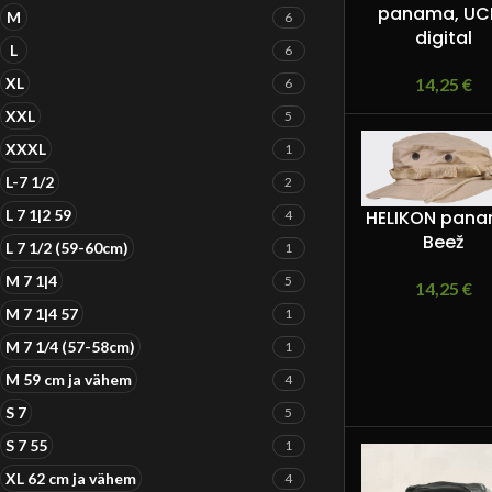
panama, UC
M
6
digital
L
6
XL
14,25
€
6
XXL
5
XXXL
1
L-7 1/2
2
L 7 1|2 59
HELIKON pana
4
Beež
L 7 1/2 (59-60cm)
1
M 7 1|4
5
14,25
€
M 7 1|4 57
1
M 7 1/4 (57-58cm)
1
M 59 cm ja vähem
4
S 7
5
S 7 55
1
XL 62 cm ja vähem
4