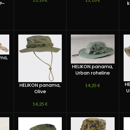
k
P-
ma,
HELIKON panama,
Urban roheline
H
HELIKON panama,
14,25
€
U
Olive
14,25
€