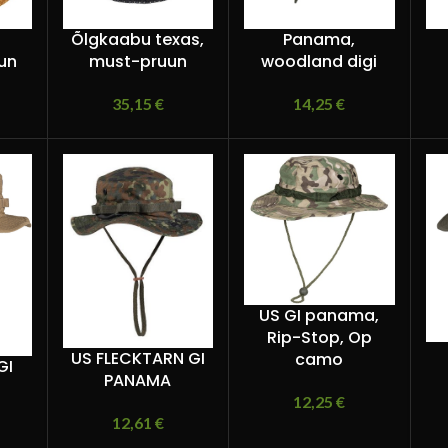
Õlgkaabu texas,
Panama,
un
must-pruun
woodland digi
35,15
€
14,25
€
US GI panama,
Rip-Stop, Op
US FLECKTARN GI
camo
GI
PANAMA
12,25
€
12,61
€