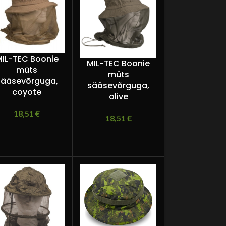
IL-TEC Boonie
MIL-TEC Boonie
müts
müts
sääsevõrguga,
sääsevõrguga,
coyote
olive
18,51
€
18,51
€