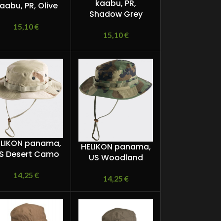
kaabu, PR,
aabu, PR, Olive
Shadow Grey
15,10
€
15,10
€
ELIKON panama,
HELIKON panama,
S Desert Camo
US Woodland
14,25
€
14,25
€