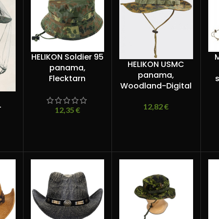
HELIKON Soldier 95
M
HELIKON USMC
panama,
panama,
Flecktarn
Woodland-Digital
12,82
€
-
12,35
€