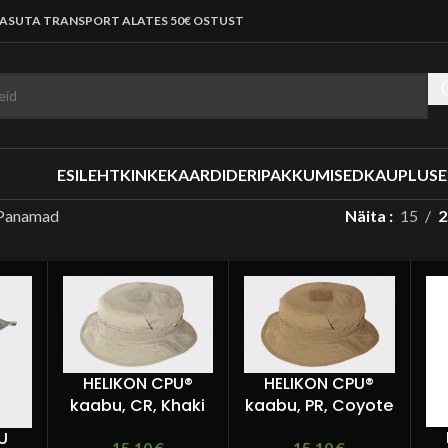
ASUTA TRANSPORT ALATES 50€ OSTUST
ESILEHT
KINKEKAARDID
ERIPAKKUMISED
KAUPLUS
Panamad
Näita
15
2
HELIKON CPU®
HELIKON CPU®
kaabu, CR, Khaki
kaabu, PR, Coyote
U
15,10
€
15,10
€