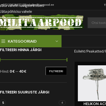
+372 55528977
info@militaarpood.ee
Jäta vahele navigeerimiseni
T
Jäta põhisisu vahele
KATEGOORIAID
FILTREERI HINNA JÄRGI
Esileht
Peakatted
Hind:
0 €
—
40 €
FILTREERI
FILTREERI SUURUSTE JÄRGI
S
4
HELIKON AC