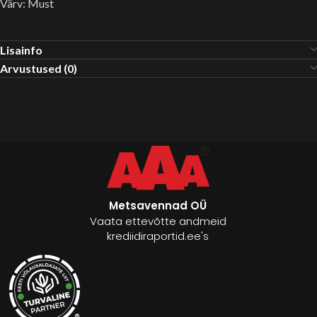
Värv: Must
Lisainfo
Arvustused (0)
Metsavennad OÜ
Vaata ettevõtte andmeid
krediidiraportid.ee's