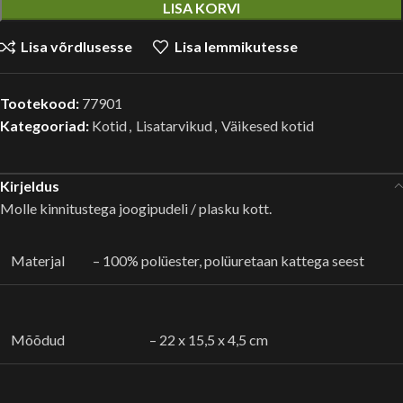
LISA KORVI
Lisa võrdlusesse
Lisa lemmikutesse
Tootekood:
77901
Kategooriad:
Kotid
,
Lisatarvikud
,
Väikesed kotid
Kirjeldus
Molle kinnitustega joogipudeli / plasku kott.
Materjal
– 100% polüester, polüuretaan kattega seest
Mõõdud
– 22 x 15,5 x 4,5 cm