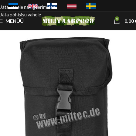
Jäta vahele navigeerimiseni
Jäta põhisisu vahele
0
MENÜÜ
0,00