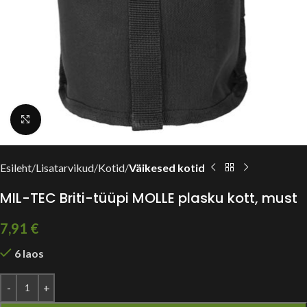
Suurendamiseks vajuta siia
Esileht
Lisatarvikud
Kotid
Väikesed kotid
MIL-TEC Briti-tüüpi MOLLE plasku kott, must
7,91
€
6 laos