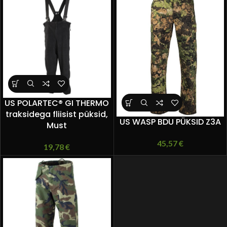
US POLARTEC® GI THERMO
traksidega fliisist püksid,
US WASP BDU PÜKSID Z3A
Must
45,57
€
19,78
€