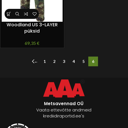
Woodland US 3-LAYER
püksid
69,35
€
←
1
2
3
4
5
6
Metsavennad OÜ
Vaata ettevõtte andmeid
krediidiraportid.ee's