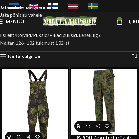
Jäta vahele navigeerimiseni
Jäta põhisisu vahele
0
MENÜÜ
0,00
Esileht
Rõivad
Püksid
Pikad püksid
Lehekülg 6
Näitan 126–132 tulemust 132-st
Näita külgriba
US BDU Combat püksid,