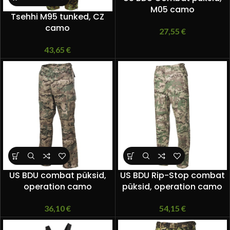
M05 camo
Tsehhi M95 tunked, CZ
camo
27,55
€
43,65
€
US BDU combat püksid,
US BDU Rip-Stop combat
operation camo
püksid, operation camo
36,10
€
54,15
€