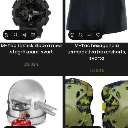
M-Tac taktisk klocka med
M-Tac hexagonala
stegräknare, svart
termoaktiva boxershorts,
svarta
28,02
€
12,30
€