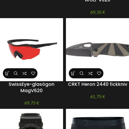
69,35
€
SwissEye-glasögon
CRKT Heron 2440 fickkniv
MagV620
61,75
€
69,75
€