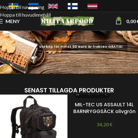
Hoppa till navigering
Hoppa till huvudinnehåll
0
MENY
0,00
Vid köp för minst 50 euro är frakten GRATIS!
SENAST TILLAGDA PRODUKTER
MIL-TEC US ASSAULT 14L
BARNRYGGSÄCK olivgrön
34,20
€