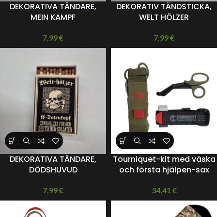
DEKORATIVA TÄNDARE,
DEKORATIV TÄNDSTICKA,
MEIN KAMPF
WELT HÖLZER
7,99
€
7,99
€
DEKORATIVA TÄNDARE,
Tourniquet-kit med väska
DÖDSHUVUD
och första hjälpen-sax
7,99
€
34,41
€