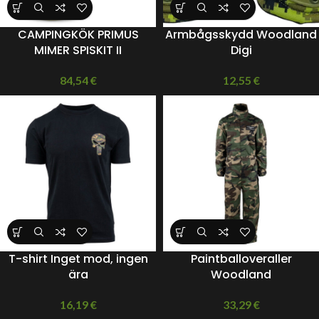
CAMPINGKÖK PRIMUS
Armbågsskydd Woodland
MIMER SPISKIT II
Digi
84,54
€
12,55
€
T-shirt Inget mod, ingen
Paintballoveraller
ära
Woodland
16,19
€
33,29
€