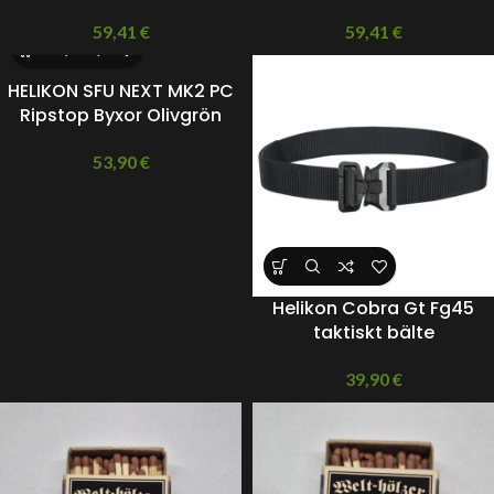
59,41
€
59,41
€
HELIKON SFU NEXT MK2 PC
Ripstop Byxor Olivgrön
53,90
€
Helikon Cobra Gt Fg45
taktiskt bälte
39,90
€