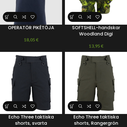
OPERATÖR PIKÉTÖJA
SOFTSHELL-handskar
Woodland Digi
18,05
€
13,95
€
Echo Three taktiska
Echo Three taktiska
shorts, svarta
shorts, Rangergrön