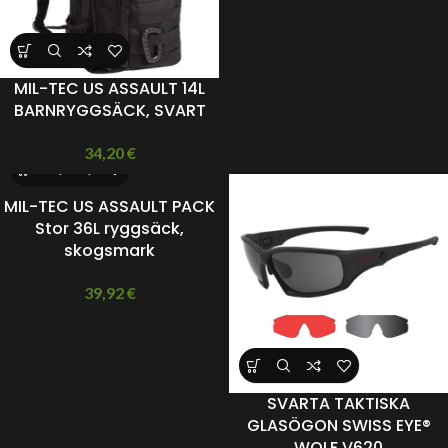
MIL-TEC US ASSAULT 14L
BARNRYGGSÄCK, SVART
34,20
€
MIL-TEC US ASSAULT PACK
Stor 36L ryggsäck,
skogsmark
39,92
€
SVARTA TAKTISKA
GLASÖGON SWISS EYE®
WOLF V620