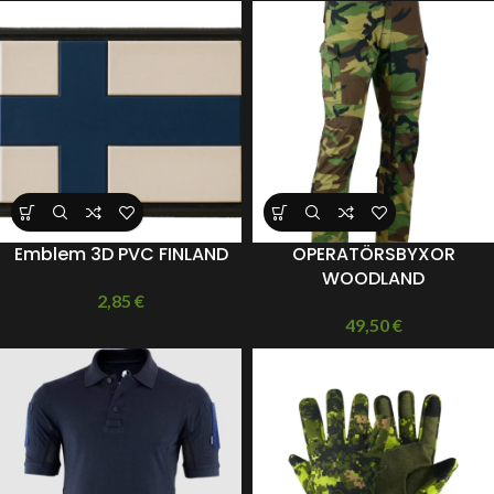
Emblem 3D PVC FINLAND
OPERATÖRSBYXOR
WOODLAND
2,85
€
49,50
€