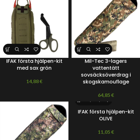
IFAK första hjälpen-kit
Mil-Tec 3-lagers
med sax grön
vattentätt
sovsäcksöverdrag i
14,88
€
skogskamouflage
64,85
€
IFAK första hjälpen-kit
OLIVE
11,05
€