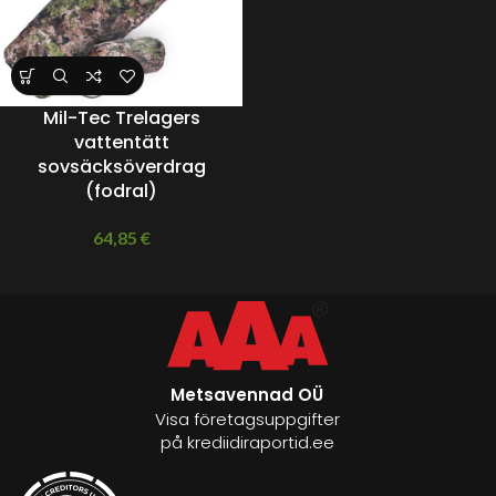
Mil-Tec Trelagers
vattentätt
sovsäcksöverdrag
(fodral)
64,85
€
Metsavennad OÜ
Visa företagsuppgifter
på krediidiraportid.ee