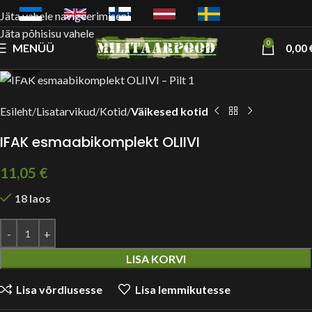
Jäta vahele navigeerimiseni
Jäta põhisisu vahele
0
MENÜÜ
0,00
Suurendamiseks vajuta siia
Esileht
Lisatarvikud
Kotid
Väikesed kotid
IFAK esmaabikomplekt OLIIVI
11,05
€
18 laos
LISA KORVI
Lisa võrdlusesse
Lisa lemmikutesse