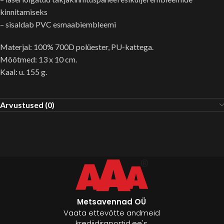
kinnitamiseks
– sisaldab PVC esmaabiembleemi
Materjal: 100% 700D polüester, PU-kattega.
Mõõtmed: 13 x 10 cm.
Kaal: u. 155 g.
Arvustused (0)
Metsavennad OÜ
Vaata ettevõtte andmeid
krediidiraportid.ee's