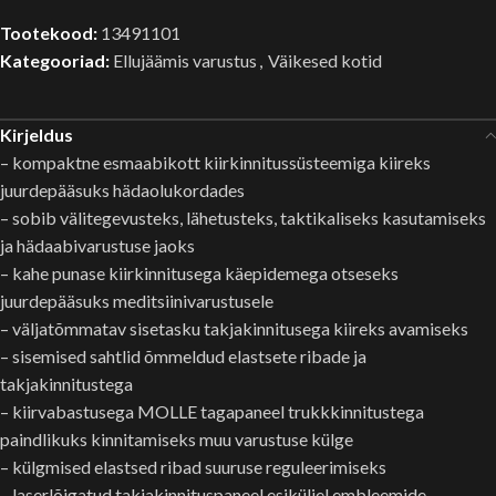
Tootekood:
13491101
Kategooriad:
Ellujäämis varustus
,
Väikesed kotid
Kirjeldus
– kompaktne esmaabikott kiirkinnitussüsteemiga kiireks
juurdepääsuks hädaolukordades
– sobib välitegevusteks, lähetusteks, taktikaliseks kasutamiseks
ja hädaabivarustuse jaoks
– kahe punase kiirkinnitusega käepidemega otseseks
juurdepääsuks meditsiinivarustusele
– väljatõmmatav sisetasku takjakinnitusega kiireks avamiseks
– sisemised sahtlid õmmeldud elastsete ribade ja
takjakinnitustega
– kiirvabastusega MOLLE tagapaneel trukkkinnitustega
paindlikuks kinnitamiseks muu varustuse külge
– külgmised elastsed ribad suuruse reguleerimiseks
– laserlõigatud takjakinnituspaneel esiküljel embleemide