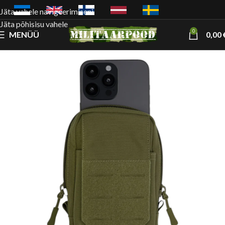
Jäta vahele navigeerimiseni
Jäta põhisisu vahele
0
MENÜÜ
0,00