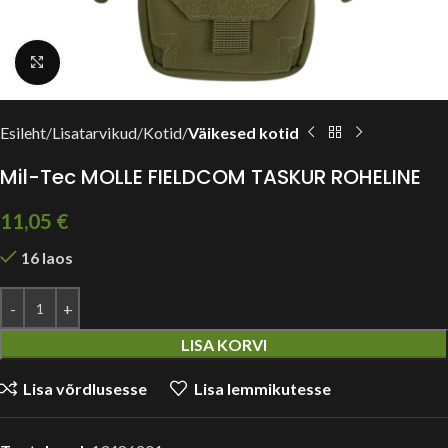
Suurendamiseks vajuta siia
Esileht
Lisatarvikud
Kotid
Väikesed kotid
Mil-Tec MOLLE FIELDCOM TASKUR ROHELINE
11,05
€
16 laos
LISA KORVI
Lisa võrdlusesse
Lisa lemmikutesse