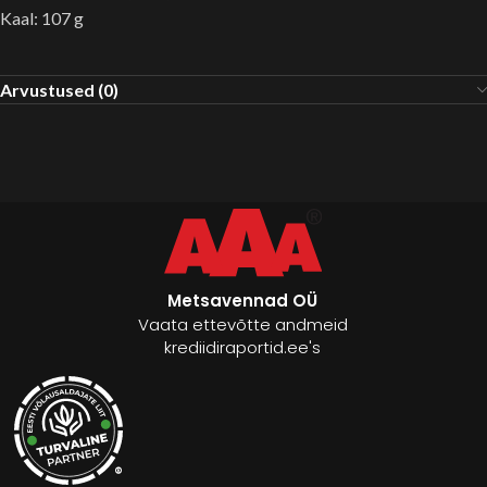
Kaal: 107 g
Arvustused (0)
Metsavennad OÜ
Vaata ettevõtte andmeid
krediidiraportid.ee's
®