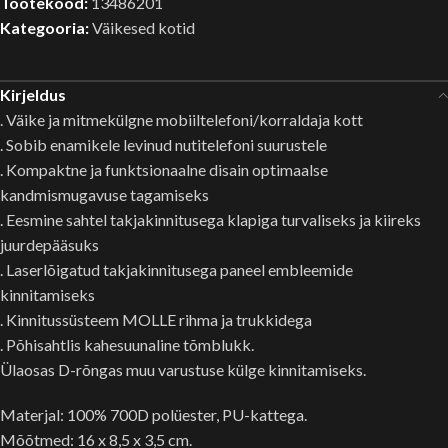
Tootekood:
13486201
Kategooria:
Väikesed kotid
Kirjeldus
. Väike ja mitmekülgne mobiiltelefoni/korraldaja kott
. Sobib enamikele levinud nutitelefoni suurustele
. Kompaktne ja funktsionaalne disain optimaalse
kandmismugavuse tagamiseks
. Eesmine sahtel takjakinnitusega klapiga turvaliseks ja kiireks
juurdepääsuks
. Laserlõigatud takjakinnitusega paneel embleemide
kinnitamiseks
. Kinnitussüsteem MOLLE rihma ja trukkidega
. Põhisahtlis kahesuunaline tõmblukk.
Ülaosas D-rõngas muu varustuse külge kinnitamiseks.
Materjal: 100% 700D polüester, PU-kattega.
Mõõtmed: 16 x 8,5 x 3,5 cm.